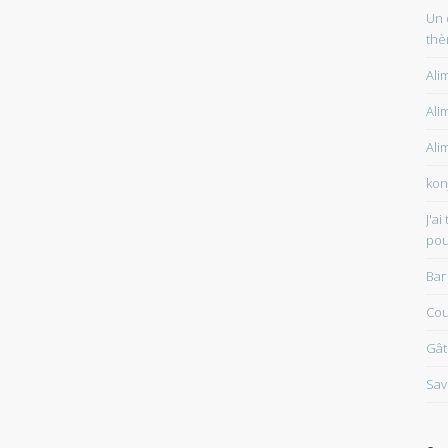
Un 
thè
Ali
Ali
Ali
kon
J'a
pou
Bar
Cou
Gât
Sav