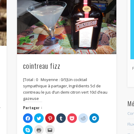
cointreau fizz
[Total : 0 Moyenne : 0/5]Un cocktail
sympathique à partager, Ingrédients 5cl de
cointreau le jus d’un demi citron vert 10cl d’eau
gazeuse
Mé
…
Partager :
Con
Cliquez
Cliquez
Cliquez
Cliquez
Cliquez
Cliquez
Cliquez
pour
pour
pour
pour
pour
pour
pour
Flu
partager
partager
partager
partager
partager
partager
partager
sur
sur
sur
sur
sur
sur
sur
Cliquez
Cliquer
Cliquez
Facebook(ouvre
Twitter(ouvre
Pinterest(ouvre
Tumblr(ouvre
Pocket(ouvre
Reddit(ouvre
Telegram(ouvre
pour
pour
pour
er