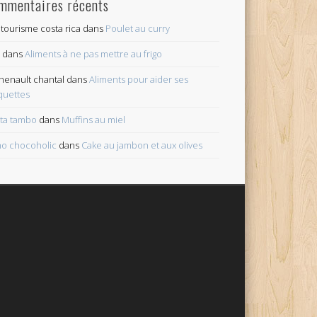
mmentaires récents
tourisme costa rica
dans
Poulet au curry
c
dans
Aliments à ne pas mettre au frigo
henault chantal
dans
Aliments pour aider ses
quettes
ita tambo
dans
Muffins au miel
o chocoholic
dans
Cake au jambon et aux olives