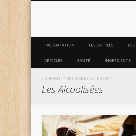
La cuisine de monsieur e
PRÉSENTATION
LES ENTRÉES
LES
ARTICLES
SANTÉ
INGRÉDIENTS
CURRENTLY BROWSING CATEGORY
Les Alcoolisées