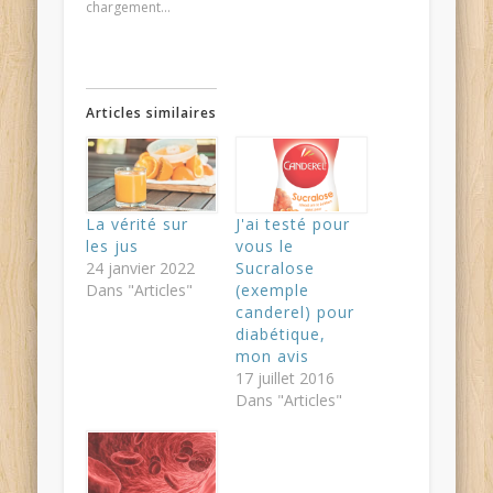
fenêtre)
fenêtre)
ami(ouvre
chargement…
dans
une
nouvelle
fenêtre)
Articles similaires
La vérité sur
J'ai testé pour
les jus
vous le
24 janvier 2022
Sucralose
Dans "Articles"
(exemple
canderel) pour
diabétique,
mon avis
17 juillet 2016
Dans "Articles"