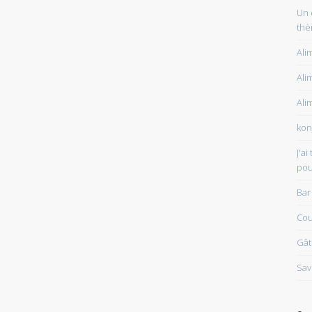
Un 
thè
Ali
Ali
Ali
kon
J'a
pou
Bar
Cou
Gât
Sav