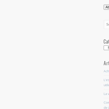
e-
mai
A
Ca
Cat
Ar
Ach
L’e
util
La v
Com
de 