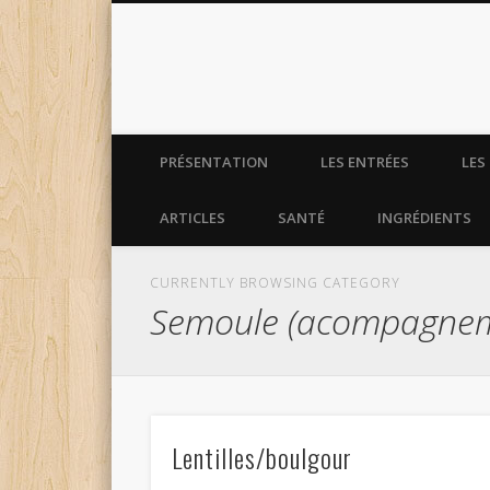
La cuisine de monsieur e
PRÉSENTATION
LES ENTRÉES
LES
ARTICLES
SANTÉ
INGRÉDIENTS
CURRENTLY BROWSING CATEGORY
Semoule (acompagnem
Lentilles/boulgour