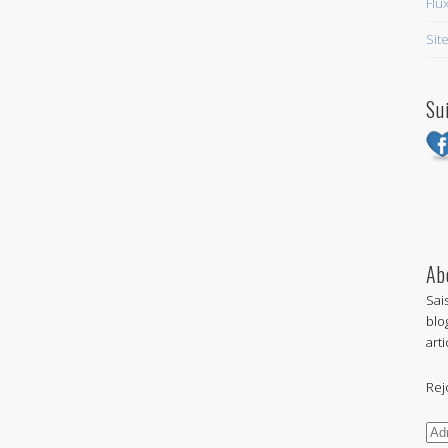
Flu
Sit
Su
Ab
Sai
blo
arti
Rej
Adr