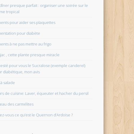
dîner presque parfait : organiser une soirée sur le
me tropical
ments pour aider ses plaquettes
mentation pour diabète
ments à ne pas mettre au frigo
jac , cette plante presque miracle
i testé pour vous le Sucralose (exemple canderel)
r diabétique, mon avis
 à salade
rs de cuisine: Laver, équeuter et hacher du persil
eau des carmélites
ez-vous ce qu’est le Quernon d’Ardoise ?