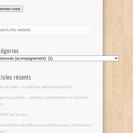
l
bonnez-vous
tégories
égories
ticles récents
at de miel : ce qu’il faut savoir aujourd’hui
spresso parfait – variantes, préparation et conseils
es
érité sur les jus
ment faire de délicieux smoothies avec l’extracteur
jus ?