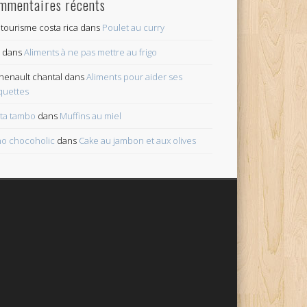
mmentaires récents
tourisme costa rica
dans
Poulet au curry
c
dans
Aliments à ne pas mettre au frigo
henault chantal
dans
Aliments pour aider ses
quettes
ita tambo
dans
Muffins au miel
o chocoholic
dans
Cake au jambon et aux olives