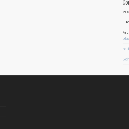
Co
eco
Lu
Arc
pla
ros
Soh