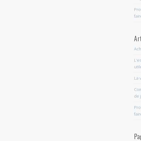
Pro
fai
Ar
Ach
L’e
util
La v
Com
de 
Pro
fai
Pa