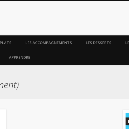
t madame tout le monde.
 PLATS
LES ACCOMPAGNEMENTS
LES DESSERTS
L
APPRENDRE
ent)