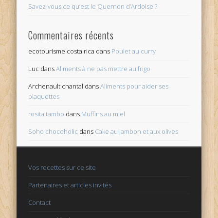
Savez-vous ce qu’est le Quernon d’Ardoise ?
Commentaires récents
ecotourisme costa rica
dans
Poulet au curry
Luc
dans
Aliments à ne pas mettre au frigo
Archenault chantal
dans
Aliments pour aider ses
plaquettes
rosita tambo
dans
Muffins au miel
Soho chocoholic
dans
Cake au jambon et aux olives
Vos recettes sur ce site
Partenaires et articles invités
Contact