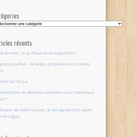
sur
tégories
égories
ns
ticles récents
at de miel : ce qu’il faut savoir aujourd’hui
spresso parfait – variantes, préparation et conseils
es
ns
érité sur les jus
ment faire de délicieux smoothies avec l’extracteur
jus ?
es milliers de
fession de maître caviste : le titre garant d’un savoir-
re en vogue.