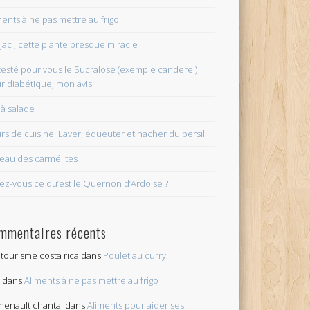
ments à ne pas mettre au frigo
jac , cette plante presque miracle
i testé pour vous le Sucralose (exemple canderel)
r diabétique, mon avis
 à salade
rs de cuisine: Laver, équeuter et hacher du persil
eau des carmélites
ez-vous ce qu’est le Quernon d’Ardoise ?
mmentaires récents
tourisme costa rica
dans
Poulet au curry
c
dans
Aliments à ne pas mettre au frigo
henault chantal
dans
Aliments pour aider ses