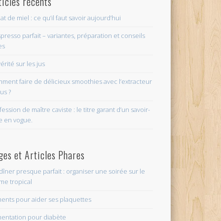
ticles récents
at de miel : ce qu’il faut savoir aujourd’hui
spresso parfait – variantes, préparation et conseils
ment (igraal)
es
érité sur les jus
ment faire de délicieux smoothies avec l’extracteur
jus ?
fession de maître caviste : le titre garant d’un savoir-
re en vogue.
ges et Articles Phares
dîner presque parfait : organiser une soirée sur le
me tropical
ments pour aider ses plaquettes
mentation pour diabète