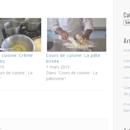
ute l'année 
Ca
Cat
os achat da
Ar
Ach
 cuisine: Crème
Cours de cuisine: La pâte
L’e
ons
brisée
019
1 mars 2019
util
000 magasi
rs de cuisine : La
Dans "Cours de cuisine : La
La v
"
pâtisserie"
Com
de 
ir je vous propose un bon plan gratuit dans d
magasins, profitez-en
Pro
fai
r