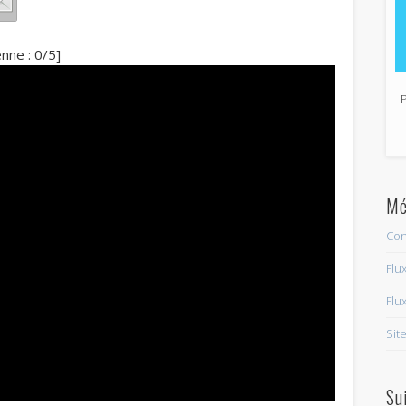
ne :
0
/5]
Mé
Con
Flu
Flu
Sit
Su