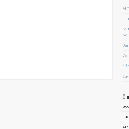
Ali
kon
J'a
pou
Bar
Cou
Gât
Sav
Co
eco
Lu
Arc