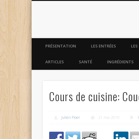
La cuisine de monsieur e
PRÉSENTATION
LES ENTRÉES
LES
ARTICLES
SANTÉ
INGRÉDIENTS
Cours de cuisine: Cou
Julien Floer
21 mai 2019