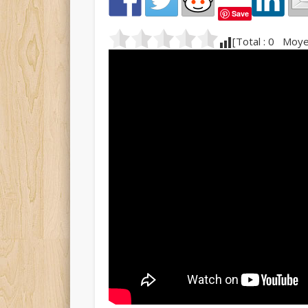
Save
[Total :
0
Moyen