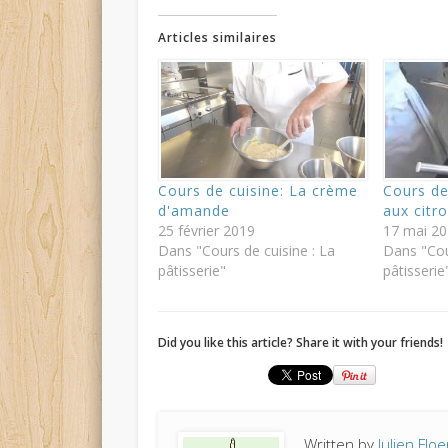
to
Articles similaires
v
Cours de cuisine: La crème
Cours de
d'amande
aux citr
25 février 2019
17 mai 2
2
Dans "Cours de cuisine : La
Dans "Cou
pâtisserie"
pâtisserie
Avant de part
Did you like this article? Share it with your friends!
Written by
Julien Floe