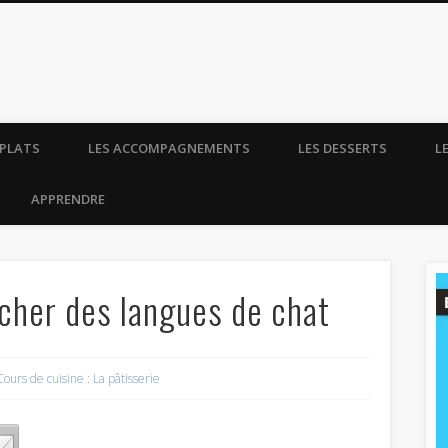
t madame tout le monde.
 PLATS
LES ACCOMPAGNEMENTS
LES DESSERTS
L
APPRENDRE
cher des langues de chat
Cours de cuisine : La pâtisserie