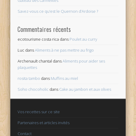
Gâteau des carmélites
Savez-vous ce qu’est le Quernon d’Ardoise ?
Commentaires récents
ecotourisme costa rica
dans
Poulet au curry
Luc
dans
Aliments à ne pas mettre au frigo
Archenault chantal
dans
Aliments pour aider ses
plaquettes
rosita tambo
dans
Muffins au miel
Soho chocoholic
dans
Cake au jambon et aux olives
Vos recettes sur ce site
Partenaires et articles invités
Contact