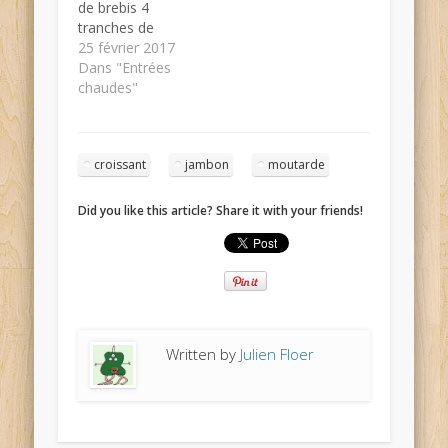
de brebis 4
tranches de
jambon de
25 février 2017
bayonne 1 ou 2
Dans "Entrées
pâte feuilletée
chaudes"
Piment
d’espelette
Calories:
croissant
jambon
moutarde
calorique
Ustensiles: four
Préparation: 15min
Did you like this article? Share it with your friends!
Cuisson: 15min
Difficulté : facile
Prix : modéré
Recette 1 –
Préchauffer le
four à 200°C 2 –
Découper la pâte
Written by
Julien Floer
feuilletée en
petites portions…