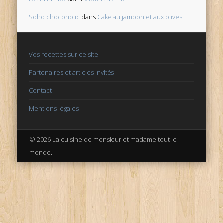
Soho chocoholic
dans
Cake au jambon et aux olives
Vos recettes sur ce site
Partenaires et articles invités
Contact
Mentions légales
© 2026 La cuisine de monsieur et madame tout le
monde.