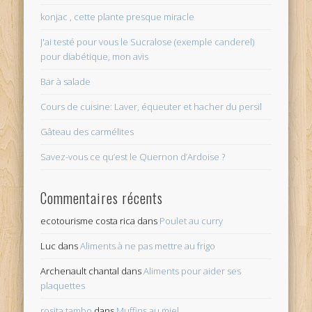
konjac , cette plante presque miracle
J'ai testé pour vous le Sucralose (exemple canderel)
pour diabétique, mon avis
Bar à salade
Cours de cuisine: Laver, équeuter et hacher du persil
Gâteau des carmélites
Savez-vous ce qu’est le Quernon d’Ardoise ?
Commentaires récents
ecotourisme costa rica
dans
Poulet au curry
Luc
dans
Aliments à ne pas mettre au frigo
Archenault chantal
dans
Aliments pour aider ses
plaquettes
rosita tambo
dans
Muffins au miel