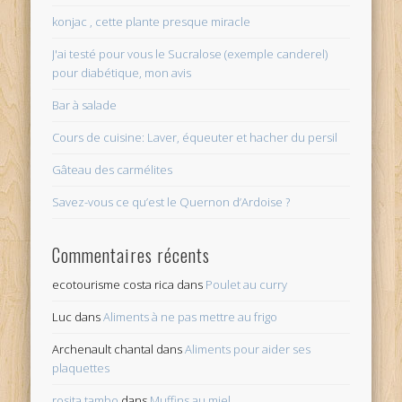
konjac , cette plante presque miracle
J'ai testé pour vous le Sucralose (exemple canderel)
pour diabétique, mon avis
Bar à salade
Cours de cuisine: Laver, équeuter et hacher du persil
Gâteau des carmélites
Savez-vous ce qu’est le Quernon d’Ardoise ?
Commentaires récents
ecotourisme costa rica
dans
Poulet au curry
Luc
dans
Aliments à ne pas mettre au frigo
Archenault chantal
dans
Aliments pour aider ses
plaquettes
rosita tambo
dans
Muffins au miel