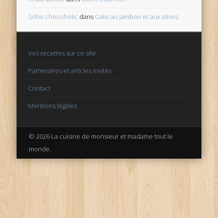
Soho chocoholic
dans
Cake au jambon et aux olives
Vos recettes sur ce site
Partenaires et articles invités
Contact
Mentions légales
© 2026 La cuisine de monsieur et madame tout le
monde.